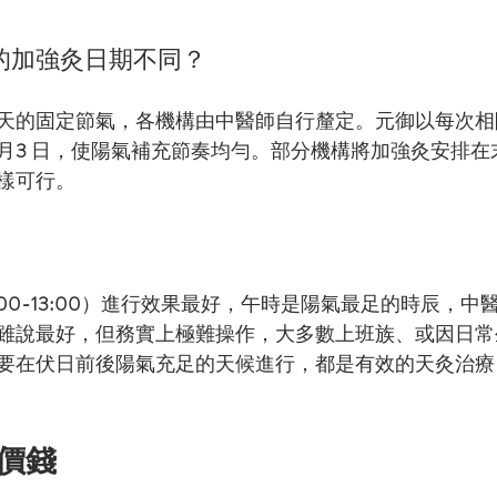
的加強灸日期不同？
天的固定節氣，各機構由中醫師自行釐定。元御以每次相
 月
3
 日，使陽氣補充節奏均勻。​​​​部分機構將加強灸安排
樣可行。
:00-13:00
）進行效果最好，午時是陽氣最足的時辰，中
雖說最好，但務實上極難操作，大多數上班族、或因日常
要在伏日前後陽氣充足的天候進行，都是有效的天灸治療
年價錢