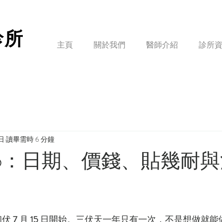
診所
主頁
關於我們
醫師介紹
診所
日
讀畢需時 6 分鐘
26：日期、價錢、貼幾耐
伏 
7
 月 
15
 日開始。三伏天一年只有一次，不是想做就能