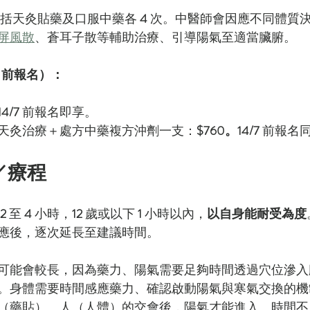
包括天灸貼藥及口服中藥各 
4
 次。中醫師會因應不同體質
屏風散
、蒼耳子散等輔助治療、引導陽氣至適當臟腑。
日 前報名）：
14/7 
前報名即享。
天灸治療＋處方中藥複方沖劑一支：
$760。14/7 
前報名同
／療程
2
 至 
4
 小時，
12 
歲或以下 
1
 小時以內，
以自身能耐受為度
應後，逐次延長至建議時間。
可能會較長，因為藥力、陽氣需要足夠時間透過穴位滲入
。身體需要時間感應藥力、確認啟動陽氣與寒氣交換的機
（藥貼）、人（人體）的交會後，陽氣才能進入。時間不