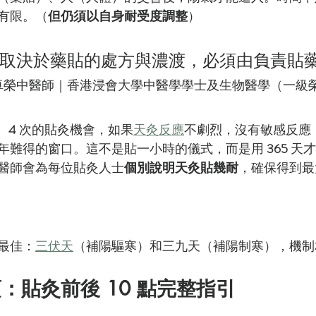
有限。（
但仍須以自身耐受度調整
）
取決於藥貼的處方與濃渡，必須由負責貼
卓榮中醫師｜香港浸會大學中醫學學士及生物醫學（一級
、
4 
次的貼灸機會，如果
天灸反應
不劇烈，沒有敏感反應
年難得的窗口。這不是貼一小時的儀式，而是用 
365 
天才
醫師會為每位貼灸人士
個別說明天灸貼幾耐
，確保得到最
最佳：
三伏天
（補陽驅寒）和三九天（補陽制寒），機制
：貼灸前後 10 點完整指引