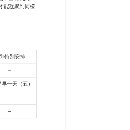
天才能凝聚到同樣
御特別安排
—
提早一天（五）
—
—