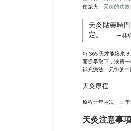
便熄火，
天灸的功效
天灸貼藥時間
定。         —
林
每 
365
 天才能換來 
3
而提早取下，浪費一
補充療法。元御的中
天灸療程
療程一年兩次、三年
天灸注意事項