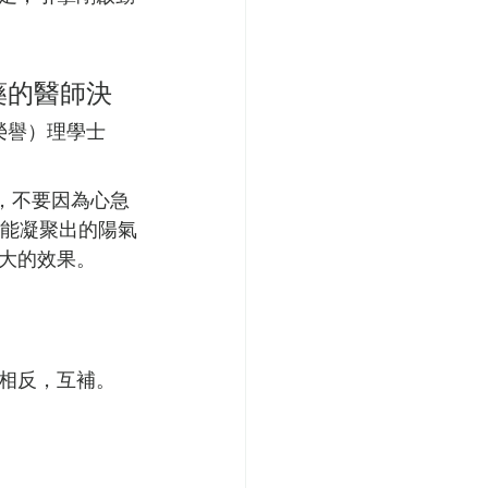
藥的醫師決
榮譽）理學士
，不要因為心急
能凝聚出的陽氣
大的效果。
相反，互補。