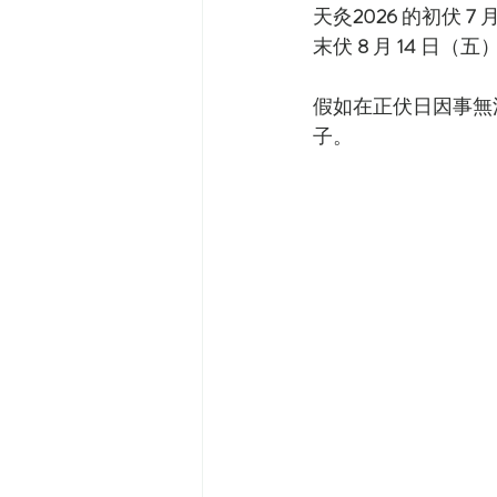
天灸
2026
 的初伏 
7
 月
末伏 
8
 月 
14
 日（五
假如在正伏日因事無
子。