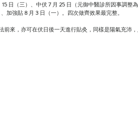
 
15
 日（三）、中伏 
7
 月 
25
 日（元御中醫診所因事調整
）、加強貼 
8
 月 
3
 日（一）。四次做齊效果最完整。
法前來，亦可在伏日後一天進行貼灸，同樣是陽氣充沛，