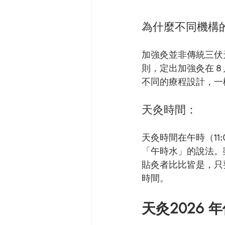
為什麼不同機構
加強灸並非傳統三伏
則，定出加強灸在 
8
不同的療程設計，一
天灸時間：
天灸時間在午時（
11
「午時水」的說法。
貼灸者比比皆是，只
時間。
天灸2026 