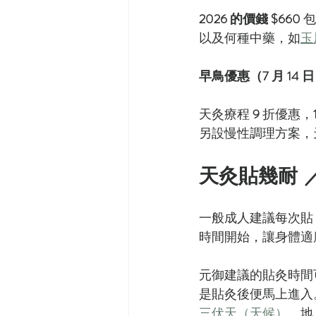
2026 的價錢 $660
 
以及何種中藥，如
玉
早鳥優惠（7 月 14 
天灸療程 
9
 折優惠，
另設慢性調理方案，
天灸貼幾耐 
一般成人建議每次貼 
時間開始，讓身體適
元御建議的貼灸時間
是貼灸後便馬上進入
三伏天（天候）
、地