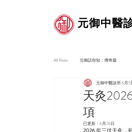
元御中醫
All Posts
元御話你知：傳奇篇
元御中醫診所
6月5
天灸20
項
已更新：
6月26日
2026
 年三伏天灸，初