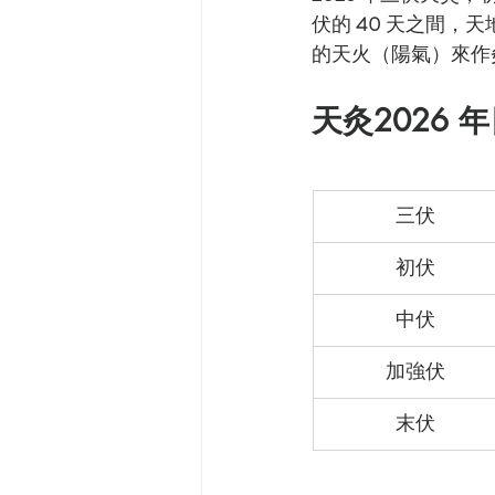
伏的 
40
 天之間，天
的天火（陽氣）來作
天灸2026 
三伏
初伏
中伏
加強伏
末伏