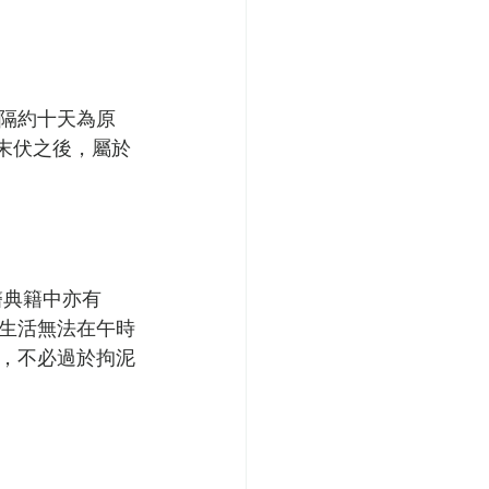
隔約十天為原
在末伏之後，屬於
醫典籍中亦有
生活無法在午時
，不必過於拘泥