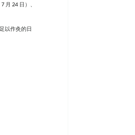
為
 7
 月 
24
 日）、
足以作灸的日