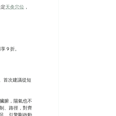
決定
天灸穴位
，
享 
9
 折。
。首次建議從短
臟腑，陽氣也不
制、路徑，對齊
足，引擎剛啟動