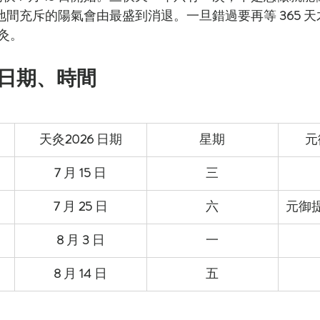
地間充斥的陽氣會由最盛到消退。一旦錯過要再等 
365
 
灸。
年日期、時間
天灸
2026
 日期
星期
元
7
 月 
15
 日
三
7
 月 
25
 日
六
元御
8
 月 
3
 日
一
8
 月 
14
 日
五