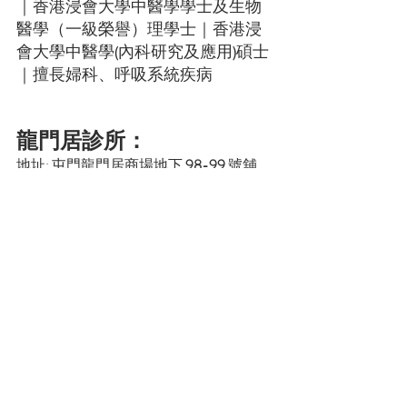
｜香港浸會大學中醫學學士及生物
醫學（一級榮譽）理學士｜香港浸
會大學中醫學(內科研究及應用)碩士
｜擅長婦科、呼吸系統疾病
龍門居診所：
地址: 屯門龍門居商場地下
 98-99 
號舖
​電話: 
5600 9303
診症時間: 上午 1
0:00
-
 下午 
8:00
   （下
午 
7:45
  截止登記）
提供治療﹕ 中藥（沖劑 ）、針灸、拔
罐、骨傷推拿
駐診醫師團隊：
林益宗醫師
（註冊編號：
005781
）