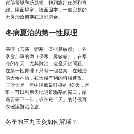
背部督脈和膀胱經，轉到腹部任脈和胃
經。陽面驅寒、陰面固本，一個完整的
天灸治療週期在這裡閉合。
冬病夏治的第一性原理
寒症（宮寒、體寒、某些鼻敏感）、冬
季會加重的病（畏寒、鼻敏感），在寒
冷的冬天，尤其難治，這是天候問題。
在第一性原理下只有一個答案：在難治
的天候不治，在天候有利的時候進攻。
三伏天
是一年中陽氣最旺盛的 
40
 天，是
唯一可以利用天地陽氣驅寒的窗口，錯
過要等下一年，或在逆「天」的時候再
次確認難治之處。
冬季的三九天灸如何解釋？