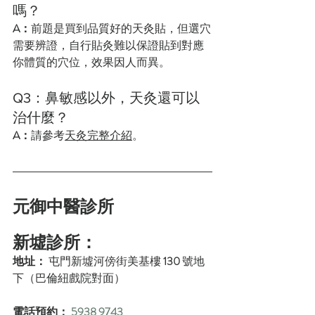
嗎？
A：
前題是買到品質好的天灸貼，但選穴
需要辨證，自行貼灸難以保證貼到對應
你體質的穴位，效果因人而異。
Q3：鼻敏感以外，天灸還可以
治什麼？
A：
請參考
天灸完整介紹
。
元御中醫診所
新墟診所：
地址： 
屯門新墟河傍街美基樓 
130
 號地
下（巴倫紐戲院對面）
電話預約：
5938 9743