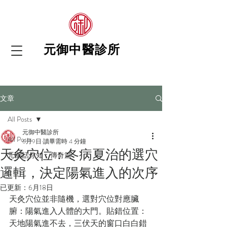
元御中醫診所
文章
All Posts
元御中醫診所
All Posts
6月9日
讀畢需時 4 分鐘
天灸穴位：冬病夏治的選穴
元御話你知：傳奇篇
邏輯，決定陽氣進入的次序
已更新：
6月18日
天灸穴位並非隨機，選對穴位對應臟
腑：陽氣進入人體的大門。貼錯位置：
天地陽氣進不去，三伏天的窗口白白錯