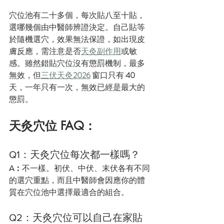
穴位池有二十多個，每次貼八至十貼，
選哪幾個由中醫師辨證決定。自己貼等
於隨機選穴，效果無法保證，如出現皮
膚反應，需注意是否
天灸副作用
或敏
感。雖然錯貼穴位沒有懲罰機制，最多
無效，但
三伏天灸
2026
 窗口只有 
40
天，一年只有一次，無效已經是最大的
懲罰。
天灸穴位 FAQ：
Q1：天灸穴位每次都一樣嗎？
A：
不一樣。初伏、中伏、末伏各有不同
的選穴重點，而且中醫師會因應你的體
質在穴位池中選擇最適合的組合。
Q2：天灸穴位可以自己在家貼