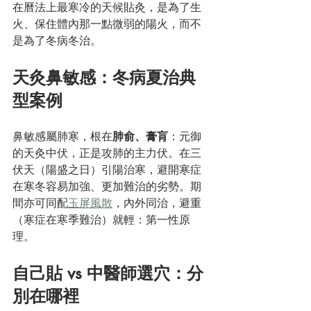
在曆法上最寒冷的天候貼灸，是為了生
火、保住體內那一點微弱的陽火，而不
是為了冬病冬治。
天灸鼻敏感：冬病夏治典
型案例
鼻敏感屬肺寒，根在
肺俞、膏肓
：元御
的天灸中伏，正是攻肺的主力伏。在三
伏天（陽盛之日）引陽治寒，避開寒症
在寒冬容易加強、更加難治的劣勢。期
間亦可同配
玉屏風散
，內外同治，避重
（寒症在寒季難治）就輕：第一性原
理。
自己貼 vs 中醫師選穴：分
別在哪裡