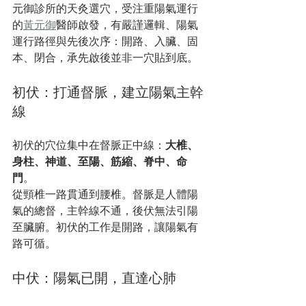
元御診所的天灸選穴，受注重陽氣運行
的
黃元御
醫師啟發，有嚴謹邏輯、陽氣
運行路徑與先後次序：開路、入臟、固
本、閉合，承先啟後並非一穴貼到底。
初伏：打通督脈，建立陽氣主幹
線
初伏的穴位集中在督脈正中線：
大椎、
身柱、神道、至陽、筋縮、脊中、命
門
。
從頸椎一路貫通到腰椎。督脈是人體陽
氣的總督，主幹線不通，後伏無法引陽
至臟腑。初伏的工作是開路，讓陽氣有
路可循。
中伏：陽氣已開，直達心肺