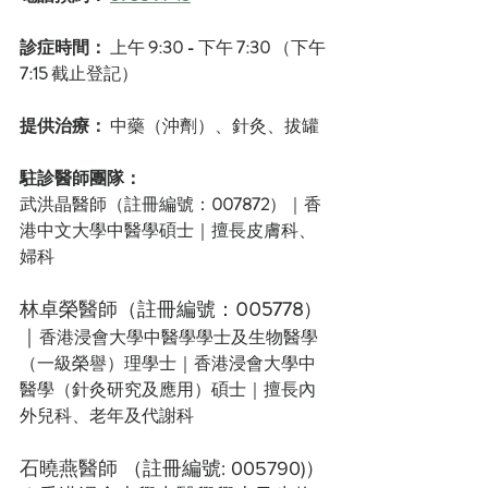
診症時間：
 上午 
9:30 - 
下午 
7:30
 （下午 
7:15
 截止登記）
提供治療：
 中藥（沖劑）、針灸、拔罐
駐診醫師團隊：
武洪晶醫師（註冊編號：
007872
）｜香
港中文大學中醫學碩士｜擅長皮膚科、
婦科
林卓榮醫師
（註冊編號：
005778
）
｜
香港浸會大學中醫學學士及生物醫學
（一級榮譽）理學士｜香港浸會大學中
醫學（針灸研究及應用）碩士｜擅長內
外兒科、老年及代謝科
石曉燕醫師
 （註冊編號: 005790)）