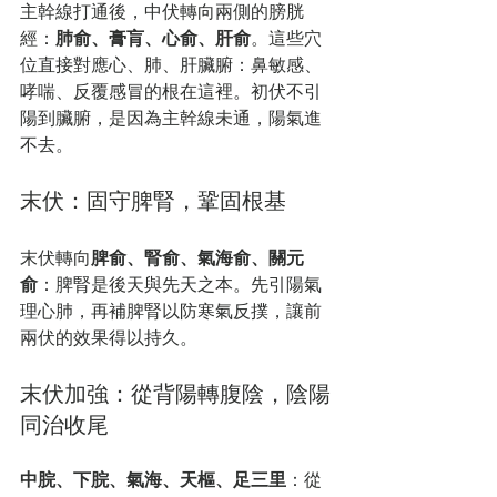
主幹線打通後，中伏轉向兩側的膀胱
經：
肺俞、膏肓、心俞、肝俞
。這些穴
位直接對應心、肺、肝臟腑：鼻敏感、
哮喘、反覆感冒的根在這裡。初伏不引
陽到臟腑，是因為主幹線未通，陽氣進
不去。
末伏：固守脾腎，鞏固根基
末伏轉向
脾俞、腎俞、氣海俞、關元
俞
：脾腎是後天與先天之本。先引陽氣
理心肺，再補脾腎以防寒氣反撲，讓前
兩伏的效果得以持久。
末伏加強：從背陽轉腹陰，陰陽
同治收尾
中脘、下脘、氣海、天樞、足三里
：從