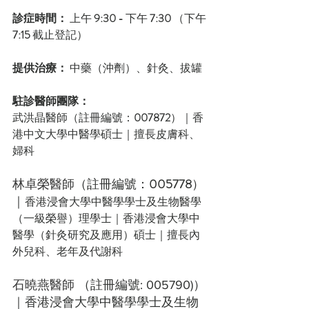
診症時間：
 上午 
9:30 - 
下午 
7:30
 （下午 
7:15
 截止登記）
提供治療：
 中藥（沖劑）、針灸、拔罐
駐診醫師團隊：
武洪晶醫師（註冊編號：
007872
）｜香
港中文大學中醫學碩士｜擅長皮膚科、
婦科
林卓榮醫師
（註冊編號：
005778
）
｜
香港浸會大學中醫學學士及生物醫學
（一級榮譽）理學士｜香港浸會大學中
醫學（針灸研究及應用）碩士｜擅長內
外兒科、老年及代謝科
石曉燕醫師
 （註冊編號: 005790)）
｜香港浸會大學中醫學學士及生物