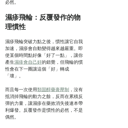
必然。
濕疹飛輪：反覆發作的物
理慣性
濕疹飛輪突破力點之後，慣性讓它自我
加速，濕疹會自動變得越來越嚴重。即
使某個時間點好像「好了一點」，讓你
產生
濕疹會自己好
的錯覺，但飛輪的慣
性會在下一圈讓這個「好」轉成
「壞」。
而且每一次使用
類固醇藥膏壓制
，沒有
抵消掉飛輪的動力之餘，反而在累積反
彈的力量，讓濕疹在藥效消失後連本帶
利爆發。反覆發作是慣性的必然，不是
偶然。