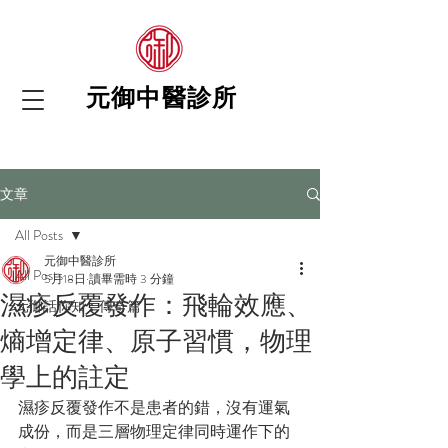
元御中醫診所
文章
All Posts
元御中醫診所
All Posts
5月18日
讀畢需時 3 分鐘
濕疹反覆發作：飛輪效應、
元御話你知：傳奇篇
熵增定律、原子習慣，物理
學上的註定
濕疹反覆發作不是患者的錯，沒有運氣
成份，而是三層物理定律同時運作下的