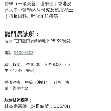
醫學（一級榮譽）理學士｜香港浸
會大學中醫學(內科研究及應用)碩士
｜擅長婦科、呼吸系統疾病
龍門居診所：
地址: 屯門龍門居商場地下
 98-99 
號舖
​電話: 
5600 9303
診症時間: 上午 1
0:00
-
 下午 
8:00
   （下
午 
7:45
  截止登記）
提供治療﹕ 中藥（沖劑 ）、針灸、拔
罐、骨傷推拿
駐診醫師團隊：
林益宗醫師
（註冊編號：
005781
）