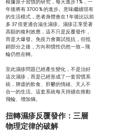
根據原子習慣的研究，每天進步 
1 %
，一
年後將有 
3700 %
 的進步。意味繼續現有
的生活模式，患者身體會在 
1 
年後比以前
多 
37
 倍更適合滋生濕疹。濕疹正享受著
高額的複利效應，這不只是反覆發作，
而是大爆發。免疫力會嘗試抵抗，但抵
銷部分之後，方向和慣性仍然一致—飛
輪仍然在轉。
至此濕疹問題已經產生變化，不是治好
這次濕疹，而是已經形成了一套習慣系
統，脾虛的飲食、肝鬱的情緒、天人不
合一的生活。這套系統每天持續在推動
飛輪、增加熵。
扭轉濕疹反覆發作：三層
物理定律的破解