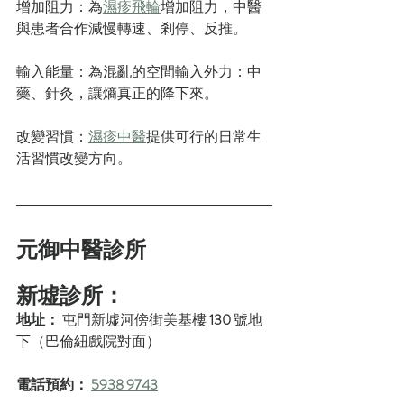
增加阻力：為
濕疹飛輪
增加阻力，中醫
與患者合作減慢轉速、剎停、反推。
輸入能量：為混亂的空間輸入外力：中
藥、針灸，讓熵真正的降下來。
改變習慣：
濕疹中醫
提供可行的日常生
活習慣改變方向。
元御中醫診所
新墟診所：
地址： 
屯門新墟河傍街美基樓 
130
 號地
下（巴倫紐戲院對面）
電話預約：
5938 9743